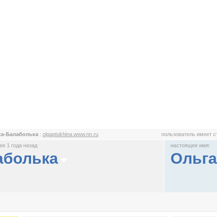
ка-Балаболька
:
olgaptukhina.www.nn.ru
пользователь имеет 
е 1 года назад
настоящее имя:
аболька
Ольга