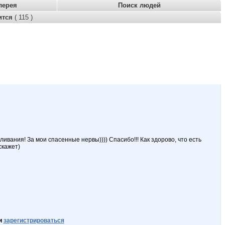
лерея
Поиск людей
ится
( 115 )
вания! За мои спасенные нервы)))) Спасибо!!! Как здорово, что есть
скажет)
и
зарегистрироваться