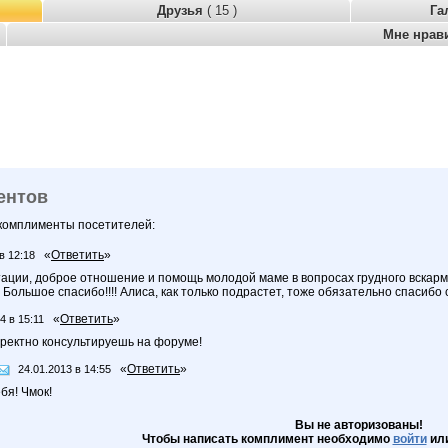
Друзья
( 15 )
Га
Мне нрав
ентов
 комплименты посетителей:
«
Ответить
»
в 12:18
ации, доброе отношение и помощь молодой маме в вопросах грудного вскармли
!! Большое спасибо!!!! Алиса, как только подрастет, тоже обязательно спасибо 
«
Ответить
»
4 в 15:11
рректно консультируешь на форуме!
«
Ответить
»
24.01.2013 в 14:55
бя! Чмок!
Вы не авторизованы!
Чтобы написать комплимент необходимо
войти
ил