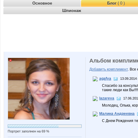
Основное
Блог
( 0 )
Шпионаж
Альбом комплим
Добавить комплимент
. Все
agafya
13.09.2014 
Спасибо за консульт
такие люди как Вы!!
lazareva
17.06.201
Молодец, Олька, ко
Малина Андреевна
С Днем Рождения те
Портрет заполнен на 69 %