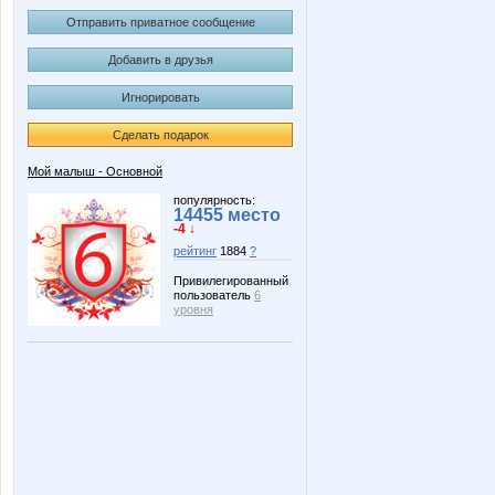
Отправить приватное сообщение
Добавить в друзья
Игнорировать
Сделать подарок
Мой малыш - Основной
популярность:
14455 место
-4 ↓
рейтинг
1884
?
Привилегированный
пользователь
6
уровня