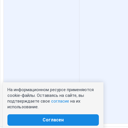
На информационном ресурсе применяются
Статистика портрета:
cookie-файлы. Оставаясь на сайте, вы
подтверждаете свое
согласие
на их
сейчас просматривают портрет - 0
использование.
зарегистрированные пользователи
посетившие портрет за 7 дней - 0
Согласен